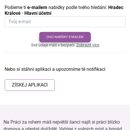
Pošleme ti
e-mailem
nabídky podle tvého hledání:
Hradec
Králové · Hlavní účetní
CHCI NABÍDKY E-MAILEM
Své údaje máš v bezpečí.
Zobrazit více
Nebo si stáhni aplikaci a upozorníme tě notifikací
ZÍSKEJ APLIKACI
Na Práci za rohem máš největší šanci najít si práci blízko
domova a přestat dojíždět. Vybírej z volných míst a brigád