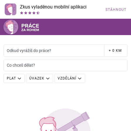
Zkus vyladěnou mobilní aplikaci
STÁHNOUT
Odkud vyrážíš do práce?
+ 0 KM
Co chceš dělat?
PLAT
ÚVAZEK
VZDĚLÁNÍ