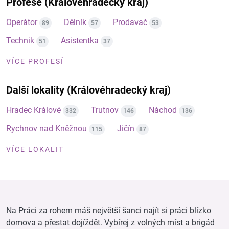
Profese (Královéhradecký kraj)
Operátor
Dělník
Prodavač
89
57
53
Technik
Asistentka
51
37
VÍCE PROFESÍ
Další lokality (Královéhradecký kraj)
Hradec Králové
Trutnov
Náchod
332
146
136
Rychnov nad Kněžnou
Jičín
115
87
VÍCE LOKALIT
Na Práci za rohem máš největší šanci najít si práci blízko
domova a přestat dojíždět. Vybírej z volných míst a brigád