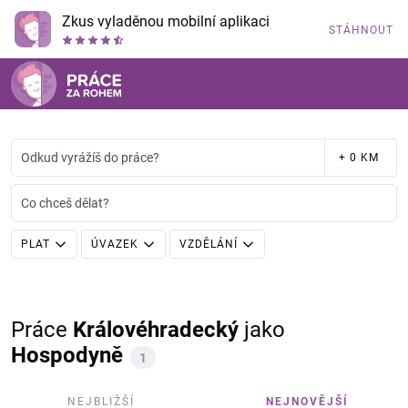
Zkus vyladěnou mobilní aplikaci
STÁHNOUT
Odkud vyrážíš do práce?
+ 0 KM
Co chceš dělat?
PLAT
ÚVAZEK
VZDĚLÁNÍ
Práce
Královéhradecký
jako
Hospodyně
1
NEJBLIŽŠÍ
NEJNOVĚJŠÍ