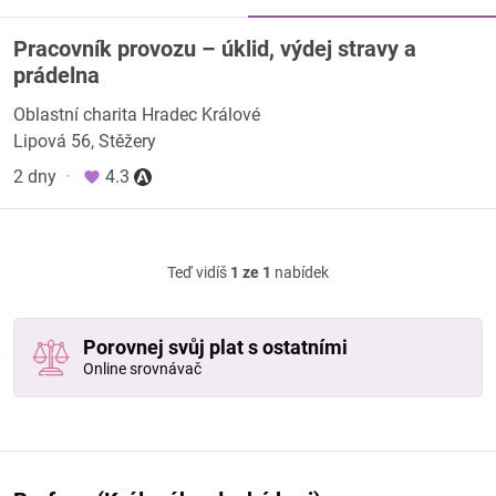
Pracovník provozu – úklid, výdej stravy a
prádelna
Oblastní charita Hradec Králové
Lipová 56, Stěžery
2 dny
·
4.3
Teď vidíš
1 ze 1
nabídek
Porovnej svůj plat s ostatními
Online srovnávač