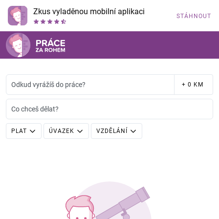
Zkus vyladěnou mobilní aplikaci
STÁHNOUT
Odkud vyrážíš do práce?
+ 0 KM
Co chceš dělat?
PLAT
ÚVAZEK
VZDĚLÁNÍ