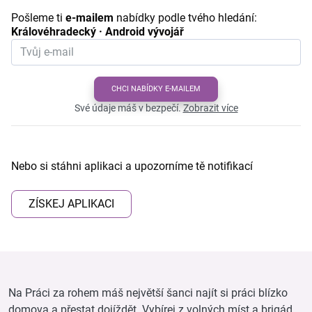
Pošleme ti
e-mailem
nabídky podle tvého hledání:
Královéhradecký · Android vývojář
CHCI NABÍDKY E-MAILEM
Své údaje máš v bezpečí.
Zobrazit více
Nebo si stáhni aplikaci a upozorníme tě notifikací
ZÍSKEJ APLIKACI
Na Práci za rohem máš největší šanci najít si práci blízko
domova a přestat dojíždět. Vybírej z volných míst a brigád