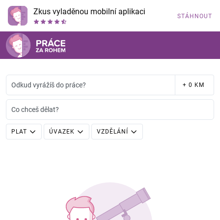
Zkus vyladěnou mobilní aplikaci
STÁHNOUT
Odkud vyrážíš do práce?
+ 0 KM
Co chceš dělat?
PLAT
ÚVAZEK
VZDĚLÁNÍ