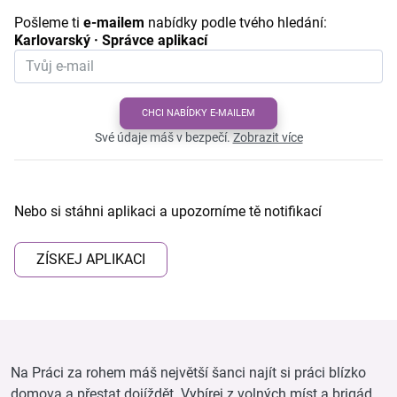
Pošleme ti
e-mailem
nabídky podle tvého hledání:
Karlovarský · Správce aplikací
CHCI NABÍDKY E-MAILEM
Své údaje máš v bezpečí.
Zobrazit více
Nebo si stáhni aplikaci a upozorníme tě notifikací
ZÍSKEJ APLIKACI
Na Práci za rohem máš největší šanci najít si práci blízko
domova a přestat dojíždět. Vybírej z volných míst a brigád