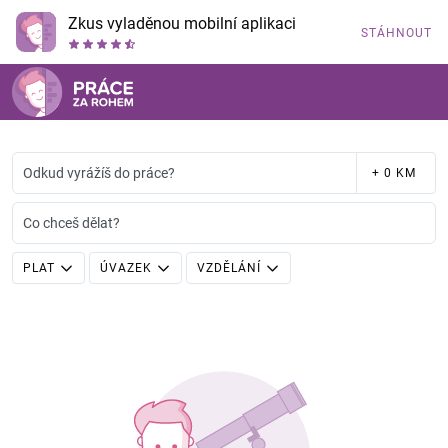
Zkus vyladěnou mobilní aplikaci
STÁHNOUT
Odkud vyrážíš do práce?
+ 0 KM
Co chceš dělat?
PLAT
ÚVAZEK
VZDĚLÁNÍ