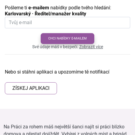
Pošleme ti
e-mailem
nabídky podle tvého hledání:
Karlovarský · Ředitel/manažer kvality
CHCI NABÍDKY E-MAILEM
Své údaje máš v bezpečí.
Zobrazit více
Nebo si stáhni aplikaci a upozorníme tě notifikací
ZÍSKEJ APLIKACI
Na Práci za rohem máš největší šanci najít si práci blízko
domova a přestat dojíždět. Vybírej z volných míst a brigád