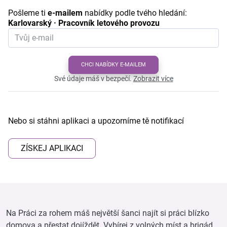
Pošleme ti
e-mailem
nabídky podle tvého hledání:
Karlovarský · Pracovník letového provozu
CHCI NABÍDKY E-MAILEM
Své údaje máš v bezpečí.
Zobrazit více
Nebo si stáhni aplikaci a upozorníme tě notifikací
ZÍSKEJ APLIKACI
Na Práci za rohem máš největší šanci najít si práci blízko
domova a přestat dojíždět. Vybírej z volných míst a brigád