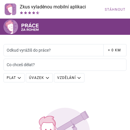
Zkus vyladěnou mobilní aplikaci
STÁHNOUT
Odkud vyrážíš do práce?
+ 0 KM
Co chceš dělat?
PLAT
ÚVAZEK
VZDĚLÁNÍ