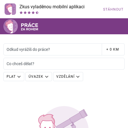
Zkus vyladěnou mobilní aplikaci
STÁHNOUT
Odkud vyrážíš do práce?
+ 0 KM
Co chceš dělat?
PLAT
ÚVAZEK
VZDĚLÁNÍ