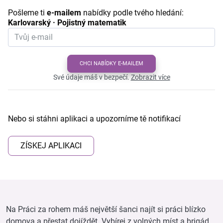
Pošleme ti
e-mailem
nabídky podle tvého hledání:
Karlovarský · Pojistný matematik
CHCI NABÍDKY E-MAILEM
Své údaje máš v bezpečí.
Zobrazit více
Nebo si stáhni aplikaci a upozorníme tě notifikací
ZÍSKEJ APLIKACI
Na Práci za rohem máš největší šanci najít si práci blízko
domova a přestat dojíždět. Vybírej z volných míst a brigád