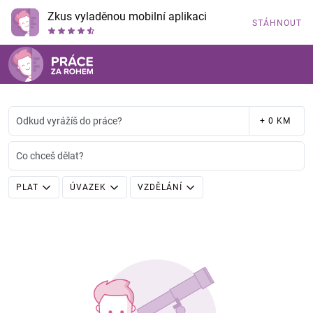
Zkus vyladěnou mobilní aplikaci
STÁHNOUT
Odkud vyrážíš do práce?
+ 0 KM
Co chceš dělat?
PLAT
ÚVAZEK
VZDĚLÁNÍ