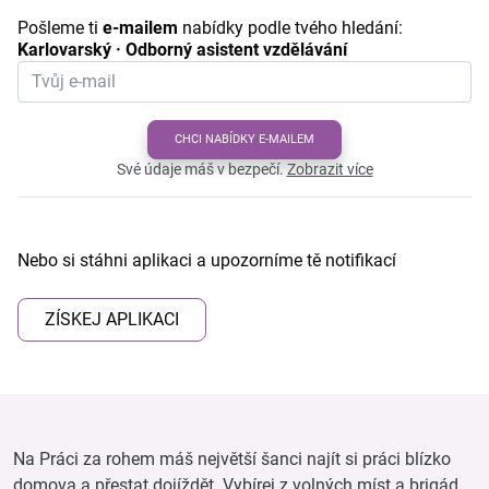
Pošleme ti
e-mailem
nabídky podle tvého hledání:
Karlovarský · Odborný asistent vzdělávání
CHCI NABÍDKY E-MAILEM
Své údaje máš v bezpečí.
Zobrazit více
Nebo si stáhni aplikaci a upozorníme tě notifikací
ZÍSKEJ APLIKACI
Na Práci za rohem máš největší šanci najít si práci blízko
domova a přestat dojíždět. Vybírej z volných míst a brigád