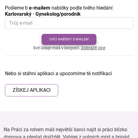
Pošleme ti
e-mailem
nabídky podle tvého hledání:
Karlovarský · Gynekolog/porodník
CHCI NABÍDKY E-MAILEM
Své údaje máš v bezpečí.
Zobrazit více
Nebo si stáhni aplikaci a upozorníme tě notifikací
ZÍSKEJ APLIKACI
Na Práci za rohem máš největší šanci najít si práci blízko
domova a přestat dojíždět. Vybírej z volných míst a brigád