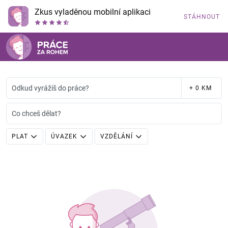
Zkus vyladěnou mobilní aplikaci
STÁHNOUT
Odkud vyrážíš do práce?
+ 0 KM
Co chceš dělat?
PLAT
ÚVAZEK
VZDĚLÁNÍ