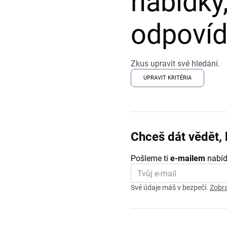
nabídky,
odpovída
Zkus upravit své hledání.
UPRAVIT KRITÉRIA
Chceš dát vědět, 
Pošleme ti
e-mailem
nabíd
Své údaje máš v bezpečí.
Zobra