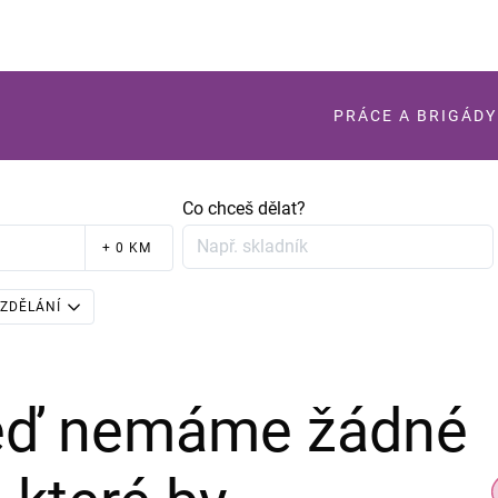
PRÁCE A BRIGÁDY
Co chceš dělat?
+ 0 KM
ZDĚLÁNÍ
teď nemáme žádné