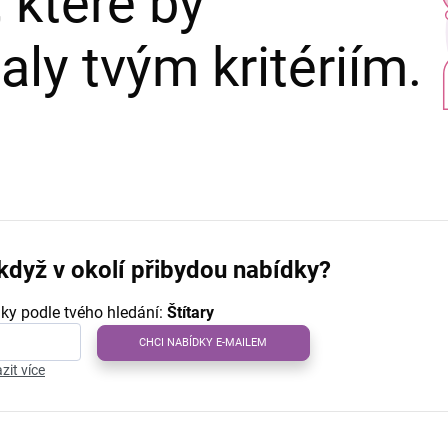
 které by
ly tvým kritériím.
když v okolí přibydou nabídky?
ky podle tvého hledání:
Štítary
CHCI NABÍDKY E-MAILEM
zit více