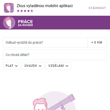
Zkus vyladěnou mobilní aplikaci
STÁHNOUT
Odkud vyrážíš do práce?
+ 0 KM
Co chceš dělat?
PLAT
ÚVAZEK
VZDĚLÁNÍ