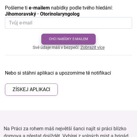
Pošleme ti
e-mailem
nabídky podle tvého hledání:
Jihomoravský · Otorinolaryngolog
CHCI NABÍDKY E-MAILEM
Své údaje máš v bezpečí.
Zobrazit více
Nebo si stáhni aplikaci a upozorníme tě notifikací
ZÍSKEJ APLIKACI
Na Práci za rohem máš největší šanci najít si práci blízko
domova a přestat dojíždět. Vybírej z volných míst a brigád