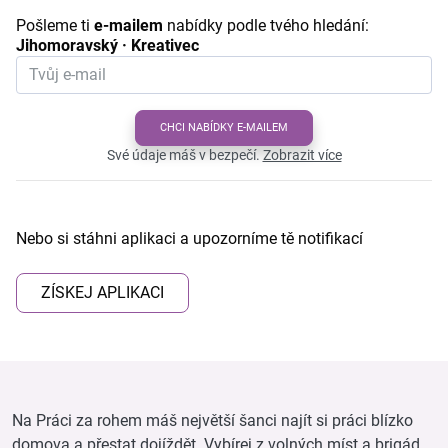
Pošleme ti
e-mailem
nabídky podle tvého hledání:
Jihomoravský · Kreativec
CHCI NABÍDKY E-MAILEM
Své údaje máš v bezpečí.
Zobrazit více
Nebo si stáhni aplikaci a upozorníme tě notifikací
ZÍSKEJ APLIKACI
Na Práci za rohem máš největší šanci najít si práci blízko
domova a přestat dojíždět. Vybírej z volných míst a brigád