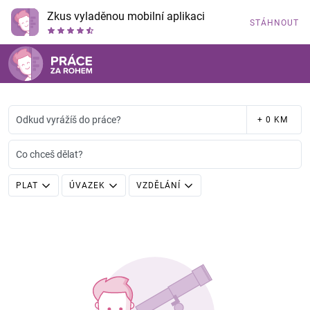
Zkus vyladěnou mobilní aplikaci
STÁHNOUT
Odkud vyrážíš do práce?
+ 0 KM
Co chceš dělat?
PLAT
ÚVAZEK
VZDĚLÁNÍ