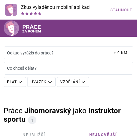
Zkus vyladěnou mobilní aplikaci
STÁHNOUT
Odkud vyrážíš do práce?
+ 0 KM
Co chceš dělat?
PLAT
ÚVAZEK
VZDĚLÁNÍ
Práce
Jihomoravský
jako
Instruktor
sportu
1
NEJBLIŽŠÍ
NEJNOVĚJŠÍ