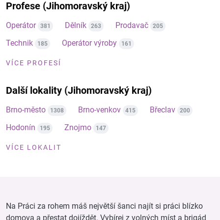
Profese (Jihomoravský kraj)
Operátor
Dělník
Prodavač
381
263
205
Technik
Operátor výroby
185
161
VÍCE PROFESÍ
Další lokality (Jihomoravský kraj)
Brno-město
Brno-venkov
Břeclav
1308
415
200
Hodonín
Znojmo
195
147
VÍCE LOKALIT
Na Práci za rohem máš největší šanci najít si práci blízko
domova a přestat dojíždět. Vybírej z volných míst a brigád