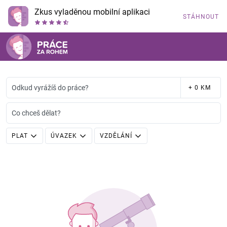
Zkus vyladěnou mobilní aplikaci
STÁHNOUT
Odkud vyrážíš do práce?
+ 0 KM
Co chceš dělat?
PLAT
ÚVAZEK
VZDĚLÁNÍ