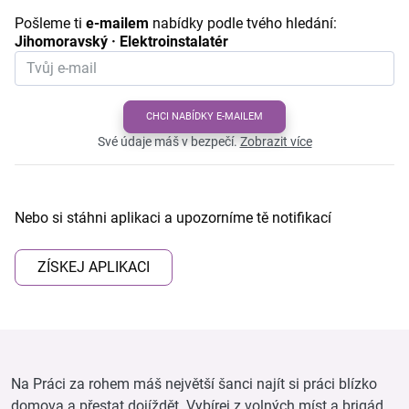
Pošleme ti
e-mailem
nabídky podle tvého hledání:
Jihomoravský · Elektroinstalatér
CHCI NABÍDKY E-MAILEM
Své údaje máš v bezpečí.
Zobrazit více
Nebo si stáhni aplikaci a upozorníme tě notifikací
ZÍSKEJ APLIKACI
Na Práci za rohem máš největší šanci najít si práci blízko
domova a přestat dojíždět. Vybírej z volných míst a brigád