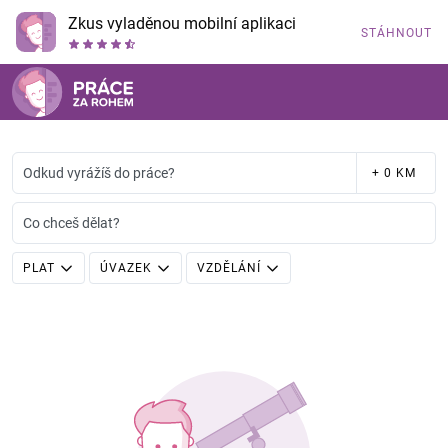
Zkus vyladěnou mobilní aplikaci
STÁHNOUT
Odkud vyrážíš do práce?
+ 0 KM
Co chceš dělat?
PLAT
ÚVAZEK
VZDĚLÁNÍ