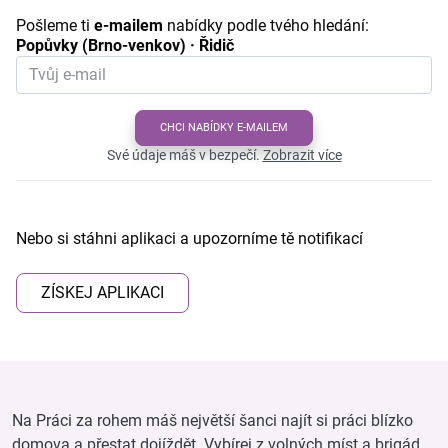
Pošleme ti
e-mailem
nabídky podle tvého hledání:
Popůvky (Brno-venkov) · Řidič
CHCI NABÍDKY E-MAILEM
Své údaje máš v bezpečí.
Zobrazit více
Nebo si stáhni aplikaci a upozorníme tě notifikací
ZÍSKEJ APLIKACI
Na Práci za rohem máš největší šanci najít si práci blízko
domova a přestat dojíždět. Vybírej z volných míst a brigád