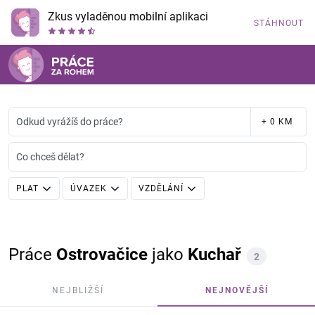
Zkus vyladěnou mobilní aplikaci
STÁHNOUT
Odkud vyrážíš do práce?
+ 0 KM
Co chceš dělat?
PLAT
ÚVAZEK
VZDĚLÁNÍ
Práce
Ostrovačice
jako
Kuchař
2
NEJBLIŽŠÍ
NEJNOVĚJŠÍ