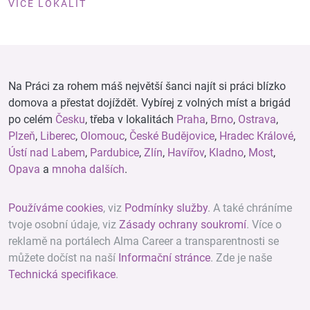
VÍCE LOKALIT
Na Práci za rohem máš největší šanci najít si práci blízko
domova a přestat dojíždět. Vybírej z volných míst a brigád
po celém
Česku
, třeba v lokalitách
Praha
,
Brno
,
Ostrava
,
Plzeň
,
Liberec
,
Olomouc
,
České Budějovice
,
Hradec Králové
,
Ústí nad Labem
,
Pardubice
,
Zlín
,
Havířov
,
Kladno
,
Most
,
Opava
a
mnoha dalších
.
Používáme cookies
, viz
Podmínky služby
. A také chráníme
tvoje osobní údaje, viz
Zásady ochrany soukromí
. Více o
reklamě na portálech Alma Career a transparentnosti se
můžete dočíst na naší
Informační stránce
. Zde je naše
Technická specifikace
.