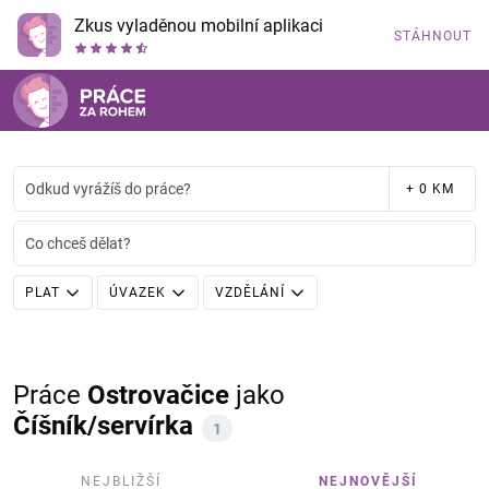
Zkus vyladěnou mobilní aplikaci
STÁHNOUT
Odkud vyrážíš do práce?
+ 0 KM
Co chceš dělat?
PLAT
ÚVAZEK
VZDĚLÁNÍ
Práce
Ostrovačice
jako
Číšník/servírka
1
NEJBLIŽŠÍ
NEJNOVĚJŠÍ