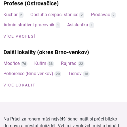
Profese (Ostrovačice)
Kuchař
Obsluha čerpací stanice
Prodavač
2
2
2
Administrativní pracovník
Asistentka
1
1
VÍCE PROFESÍ
Další lokality (okres Brno-venkov)
Modřice
Kuřim
Rajhrad
76
38
22
Pohořelice (Brno-venkov)
Tišnov
20
18
VÍCE LOKALIT
Na Práci za rohem máš největší šanci najít si práci blízko
domova a přestat dojíždět. Vybírej z volných míst a brigád