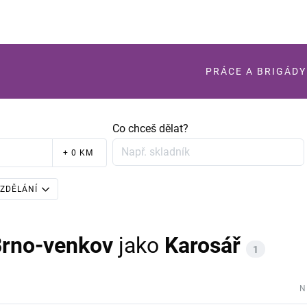
PRÁCE A BRIGÁDY
Co chceš dělat?
+ 0 KM
ZDĚLÁNÍ
Brno-venkov
jako
Karosář
1
N