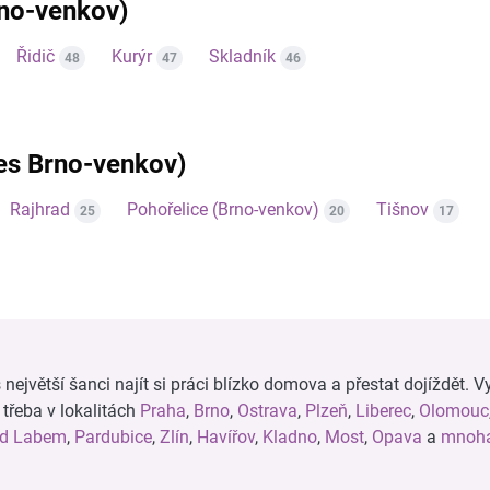
rno-venkov)
Řidič
Kurýr
Skladník
48
47
46
res Brno-venkov)
Rajhrad
Pohořelice (Brno-venkov)
Tišnov
25
20
17
ejvětší šanci najít si práci blízko domova a přestat dojíždět. Vy
, třeba v lokalitách
Praha
,
Brno
,
Ostrava
,
Plzeň
,
Liberec
,
Olomouc
ad Labem
,
Pardubice
,
Zlín
,
Havířov
,
Kladno
,
Most
,
Opava
a
mnoha