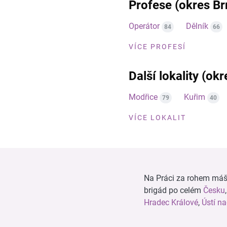
Profese (okres B
Operátor
Dělník
84
66
VÍCE PROFESÍ
Další lokality (ok
Modřice
Kuřim
79
40
VÍCE LOKALIT
Na Práci za rohem máš n
brigád po celém
Česku
Hradec Králové
,
Ústí n