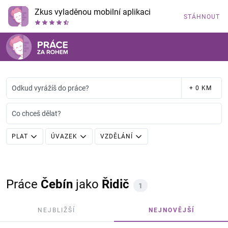
Zkus vyladěnou mobilní aplikaci
STÁHNOUT
Odkud vyrážíš do práce?
+ 0 KM
Co chceš dělat?
PLAT
ÚVAZEK
VZDĚLÁNÍ
Práce
Čebín
jako
Řidič
1
NEJBLIŽŠÍ
NEJNOVĚJŠÍ