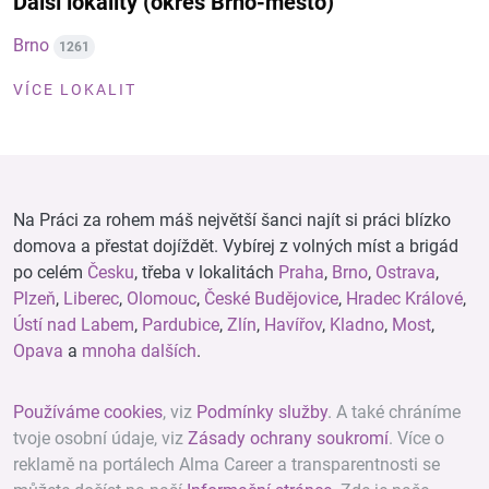
Další lokality (okres Brno-město)
Brno
1261
VÍCE LOKALIT
Na Práci za rohem máš největší šanci najít si práci blízko
domova a přestat dojíždět. Vybírej z volných míst a brigád
po celém
Česku
, třeba v lokalitách
Praha
,
Brno
,
Ostrava
,
Plzeň
,
Liberec
,
Olomouc
,
České Budějovice
,
Hradec Králové
,
Ústí nad Labem
,
Pardubice
,
Zlín
,
Havířov
,
Kladno
,
Most
,
Opava
a
mnoha dalších
.
Používáme cookies
, viz
Podmínky služby
. A také chráníme
tvoje osobní údaje, viz
Zásady ochrany soukromí
. Více o
reklamě na portálech Alma Career a transparentnosti se