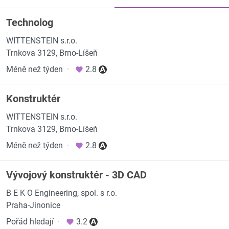
Technolog
WITTENSTEIN s.r.o.
Trnkova 3129, Brno-Líšeň
Méně než týden
·
2.8
Konstruktér
WITTENSTEIN s.r.o.
Trnkova 3129, Brno-Líšeň
Méně než týden
·
2.8
Vývojový konstruktér - 3D CAD
B E K O Engineering, spol. s r.o.
Praha-Jinonice
Pořád hledají
·
3.2