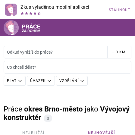
Zkus vyladěnou mobilní aplikaci
STÁHNOUT
Odkud vyrážíš do práce?
+ 0 KM
Co chceš dělat?
PLAT
ÚVAZEK
VZDĚLÁNÍ
Práce
okres Brno-město
jako
Vývojový
konstruktér
3
NEJBLIŽŠÍ
NEJNOVĚJŠÍ