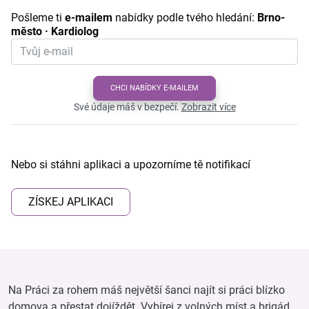
Pošleme ti
e-mailem
nabídky podle tvého hledání:
Brno-
město · Kardiolog
CHCI NABÍDKY E-MAILEM
Své údaje máš v bezpečí.
Zobrazit více
Nebo si stáhni aplikaci a upozorníme tě notifikací
ZÍSKEJ APLIKACI
Na Práci za rohem máš největší šanci najít si práci blízko
domova a přestat dojíždět. Vybírej z volných míst a brigád