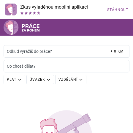
Zkus vyladěnou mobilní aplikaci
STÁHNOUT
Odkud vyrážíš do práce?
+ 0 KM
Co chceš dělat?
PLAT
ÚVAZEK
VZDĚLÁNÍ