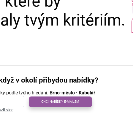
 které by
ly tvým kritériím.
když v okolí přibydou nabídky?
ky podle tvého hledání:
Brno-město · Kabelář
CHCI NABÍDKY E-MAILEM
zit více