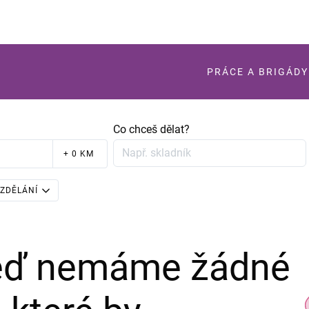
PRÁCE A BRIGÁDY
Co chceš dělat?
+ 0 KM
ZDĚLÁNÍ
teď nemáme žádné