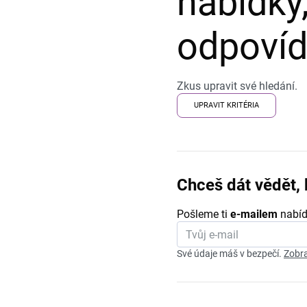
nabídky,
odpovída
Zkus upravit své hledání.
UPRAVIT KRITÉRIA
Chceš dát vědět, 
Pošleme ti
e-mailem
nabíd
Své údaje máš v bezpečí.
Zobra