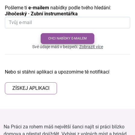
Pošleme ti
e-mailem
nabídky podle tvého hledání:
Jihočeský · Zubní instrumentářka
CHCI NABÍDKY E-MAILEM
Své údaje máš v bezpečí.
Zobrazit více
Nebo si stáhni aplikaci a upozorníme tě notifikací
ZÍSKEJ APLIKACI
Na Práci za rohem máš největší šanci najít si práci blízko
domova a přestat dojíždět. Vybírej z volných míst a brigád