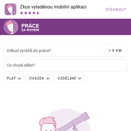
Zkus vyladěnou mobilní aplikaci
STÁHNOUT
Odkud vyrážíš do práce?
+ 0 KM
Co chceš dělat?
PLAT
ÚVAZEK
VZDĚLÁNÍ