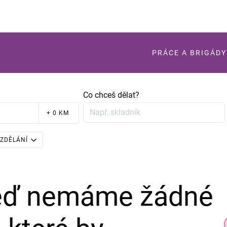
PRÁCE A BRIGÁDY
Co chceš dělat?
+ 0 KM
ZDĚLÁNÍ
teď nemáme žádné