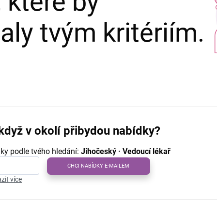
 které by
ly tvým kritériím.
když v okolí přibydou nabídky?
ky podle tvého hledání:
Jihočeský · Vedoucí lékař
CHCI NABÍDKY E-MAILEM
zit více