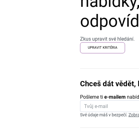
nabídky,
odpovída
Zkus upravit své hledání.
UPRAVIT KRITÉRIA
Chceš dát vědět, 
Pošleme ti
e-mailem
nabíd
Své údaje máš v bezpečí.
Zobra