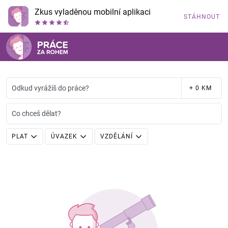
Zkus vyladěnou mobilní aplikaci
STÁHNOUT
Odkud vyrážíš do práce?
+ 0 KM
Co chceš dělat?
PLAT
ÚVAZEK
VZDĚLÁNÍ