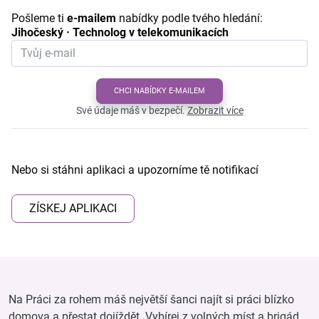
Pošleme ti
e-mailem
nabídky podle tvého hledání:
Jihočeský · Technolog v telekomunikacích
CHCI NABÍDKY E-MAILEM
Své údaje máš v bezpečí.
Zobrazit více
Nebo si stáhni aplikaci a upozorníme tě notifikací
ZÍSKEJ APLIKACI
Na Práci za rohem máš největší šanci najít si práci blízko
domova a přestat dojíždět. Vybírej z volných míst a brigád