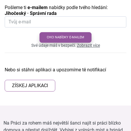
Pošleme ti
e-mailem
nabídky podle tvého hledání:
Jihočeský · Správní rada
CHCI NABÍDKY E-MAILEM
Své údaje máš v bezpečí.
Zobrazit více
Nebo si stáhni aplikaci a upozorníme tě notifikací
ZÍSKEJ APLIKACI
Na Práci za rohem máš největší šanci najít si práci blízko
domova a přestat dojíždět. Vybírej z volných míst a brigád