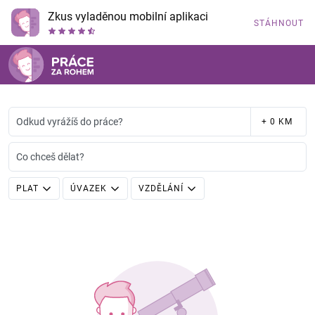
Zkus vyladěnou mobilní aplikaci
STÁHNOUT
Odkud vyrážíš do práce?
+ 0 KM
Co chceš dělat?
PLAT
ÚVAZEK
VZDĚLÁNÍ