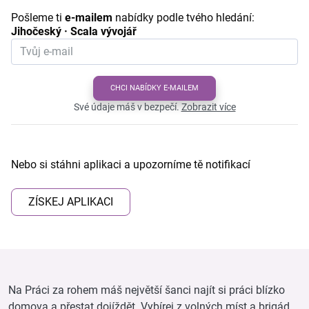
Pošleme ti
e-mailem
nabídky podle tvého hledání:
Jihočeský · Scala vývojář
CHCI NABÍDKY E-MAILEM
Své údaje máš v bezpečí.
Zobrazit více
Nebo si stáhni aplikaci a upozorníme tě notifikací
ZÍSKEJ APLIKACI
Na Práci za rohem máš největší šanci najít si práci blízko
domova a přestat dojíždět. Vybírej z volných míst a brigád