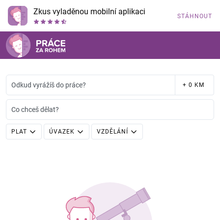
Zkus vyladěnou mobilní aplikaci
STÁHNOUT
Odkud vyrážíš do práce?
+ 0 KM
Co chceš dělat?
PLAT
ÚVAZEK
VZDĚLÁNÍ