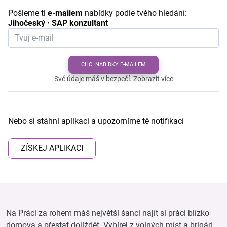
Pošleme ti
e-mailem
nabídky podle tvého hledání:
Jihočeský · SAP konzultant
CHCI NABÍDKY E-MAILEM
Své údaje máš v bezpečí.
Zobrazit více
Nebo si stáhni aplikaci a upozorníme tě notifikací
ZÍSKEJ APLIKACI
Na Práci za rohem máš největší šanci najít si práci blízko
domova a přestat dojíždět. Vybírej z volných míst a brigád