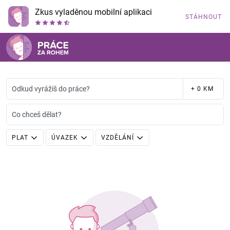
Zkus vyladěnou mobilní aplikaci
STÁHNOUT
Odkud vyrážíš do práce?
+ 0 KM
Co chceš dělat?
PLAT
ÚVAZEK
VZDĚLÁNÍ