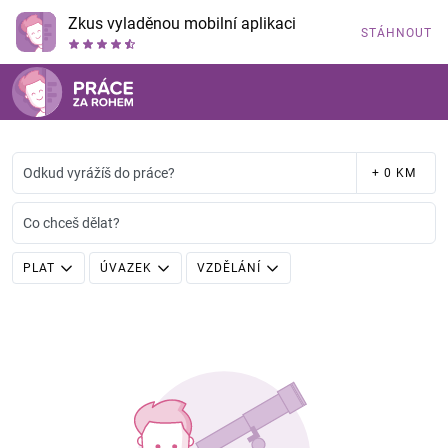
Zkus vyladěnou mobilní aplikaci
STÁHNOUT
Odkud vyrážíš do práce?
+ 0 KM
Co chceš dělat?
PLAT
ÚVAZEK
VZDĚLÁNÍ