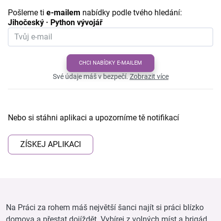
Pošleme ti
e-mailem
nabídky podle tvého hledání:
Jihočeský · Python vývojář
CHCI NABÍDKY E-MAILEM
Své údaje máš v bezpečí.
Zobrazit více
Nebo si stáhni aplikaci a upozorníme tě notifikací
ZÍSKEJ APLIKACI
Na Práci za rohem máš největší šanci najít si práci blízko
domova a přestat dojíždět. Vybírej z volných míst a brigád