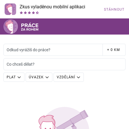
Zkus vyladěnou mobilní aplikaci
STÁHNOUT
Odkud vyrážíš do práce?
+ 0 KM
Co chceš dělat?
PLAT
ÚVAZEK
VZDĚLÁNÍ