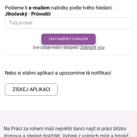
Pošleme ti
e-mailem
nabídky podle tvého hledání:
Jihočeský · Průvodčí
CHCI NABÍDKY E-MAILEM
Své údaje máš v bezpečí.
Zobrazit více
Nebo si stáhni aplikaci a upozorníme tě notifikací
ZÍSKEJ APLIKACI
Na Práci za rohem máš největší šanci najít si práci blízko
domova a přestat dojíždět. Vybírej z volných míst a brigád