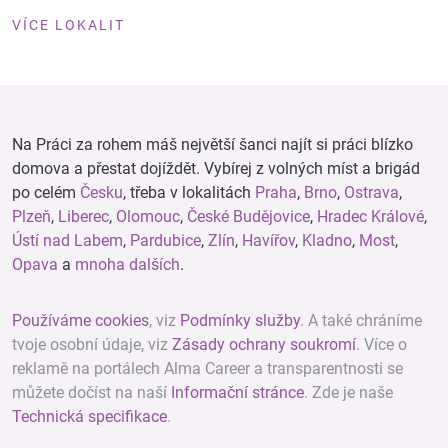
VÍCE LOKALIT
Na Práci za rohem máš největší šanci najít si práci blízko
domova a přestat dojíždět. Vybírej z volných míst a brigád
po celém
Česku
, třeba v lokalitách
Praha
,
Brno
,
Ostrava
,
Plzeň
,
Liberec
,
Olomouc
,
České Budějovice
,
Hradec Králové
,
Ústí nad Labem
,
Pardubice
,
Zlín
,
Havířov
,
Kladno
,
Most
,
Opava
a
mnoha dalších
.
Používáme cookies
, viz
Podmínky služby
. A také chráníme
tvoje osobní údaje, viz
Zásady ochrany soukromí
. Více o
reklamě na portálech Alma Career a transparentnosti se
můžete dočíst na naší
Informační stránce
. Zde je naše
Technická specifikace
.