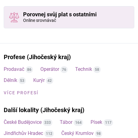
Porovnej svůj plat s ostatními
Online srovnávač
Profese (Jihočeský kraj)
Prodavač
Operátor
Technik
86
76
58
Dělník
Kurýr
53
42
VÍCE PROFESÍ
Další lokality (Jihočeský kraj)
České Budějovice
Tábor
Písek
333
164
117
Jindřichův Hradec
Český Krumlov
112
98