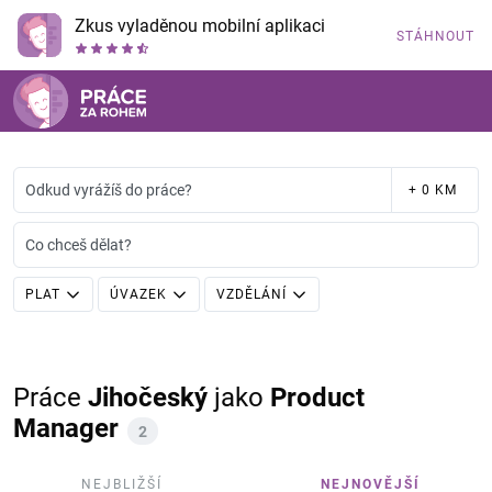
Zkus vyladěnou mobilní aplikaci
STÁHNOUT
Odkud vyrážíš do práce?
+ 0 KM
Co chceš dělat?
PLAT
ÚVAZEK
VZDĚLÁNÍ
Práce
Jihočeský
jako
Product
Manager
2
NEJBLIŽŠÍ
NEJNOVĚJŠÍ