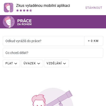
Zkus vyladěnou mobilní aplikaci
STÁHNOUT
Odkud vyrážíš do práce?
+ 0 KM
Co chceš dělat?
PLAT
ÚVAZEK
VZDĚLÁNÍ