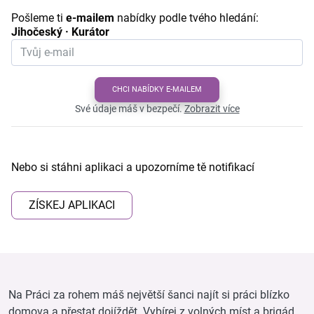
Pošleme ti
e-mailem
nabídky podle tvého hledání:
Jihočeský · Kurátor
CHCI NABÍDKY E-MAILEM
Své údaje máš v bezpečí.
Zobrazit více
Nebo si stáhni aplikaci a upozorníme tě notifikací
ZÍSKEJ APLIKACI
Na Práci za rohem máš největší šanci najít si práci blízko
domova a přestat dojíždět. Vybírej z volných míst a brigád