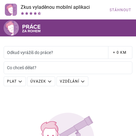
Zkus vyladěnou mobilní aplikaci
STÁHNOUT
Odkud vyrážíš do práce?
+ 0 KM
Co chceš dělat?
PLAT
ÚVAZEK
VZDĚLÁNÍ