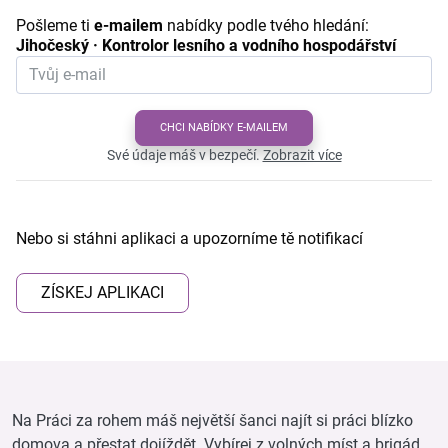
Pošleme ti
e-mailem
nabídky podle tvého hledání:
Jihočeský · Kontrolor lesního a vodního hospodářství
CHCI NABÍDKY E-MAILEM
Své údaje máš v bezpečí.
Zobrazit více
Nebo si stáhni aplikaci a upozorníme tě notifikací
ZÍSKEJ APLIKACI
Na Práci za rohem máš největší šanci najít si práci blízko
domova a přestat dojíždět. Vybírej z volných míst a brigád