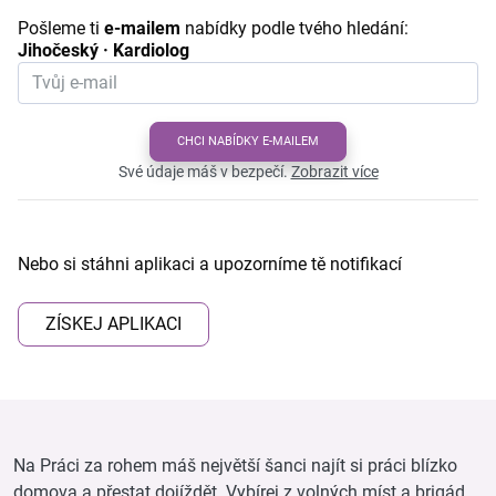
Pošleme ti
e-mailem
nabídky podle tvého hledání:
Jihočeský · Kardiolog
CHCI NABÍDKY E-MAILEM
Své údaje máš v bezpečí.
Zobrazit více
Nebo si stáhni aplikaci a upozorníme tě notifikací
ZÍSKEJ APLIKACI
Na Práci za rohem máš největší šanci najít si práci blízko
domova a přestat dojíždět. Vybírej z volných míst a brigád