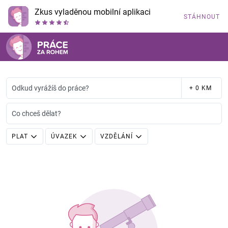
Zkus vyladěnou mobilní aplikaci
STÁHNOUT
Odkud vyrážíš do práce?
+ 0 KM
Co chceš dělat?
PLAT
ÚVAZEK
VZDĚLÁNÍ