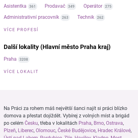
Asistentka
Prodavač
Operátor
361
349
275
Administrativní pracovník
Technik
263
262
VÍCE PROFESÍ
Další lokality (Hlavní město Praha kraj)
Praha
3208
VÍCE LOKALIT
Na Práci za rohem máš největší šanci najít si práci blízko
domova a přestat dojíždět. Vybírej z volných míst a brigád
po celém
Česku
, třeba v lokalitách
Praha
,
Brno
,
Ostrava
,
Plzeň
,
Liberec
,
Olomouc
,
České Budějovice
,
Hradec Králové
,
Ústí nad Labem
,
Pardubice
,
Zlín
,
Havířov
,
Kladno
,
Most
,