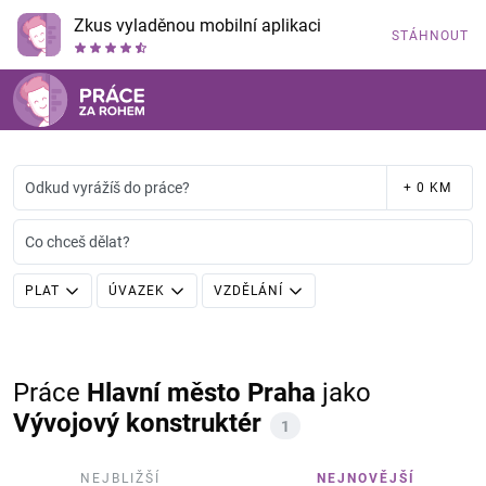
Zkus vyladěnou mobilní aplikaci
STÁHNOUT
Odkud vyrážíš do práce?
+ 0 KM
Co chceš dělat?
PLAT
ÚVAZEK
VZDĚLÁNÍ
Práce
Hlavní město Praha
jako
Vývojový konstruktér
1
NEJBLIŽŠÍ
NEJNOVĚJŠÍ