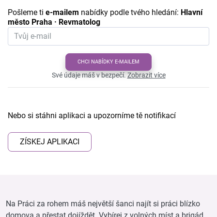
Pošleme ti
e-mailem
nabídky podle tvého hledání:
Hlavní
město Praha · Revmatolog
CHCI NABÍDKY E-MAILEM
Své údaje máš v bezpečí.
Zobrazit více
Nebo si stáhni aplikaci a upozorníme tě notifikací
ZÍSKEJ APLIKACI
Na Práci za rohem máš největší šanci najít si práci blízko
domova a přestat dojíždět. Vybírej z volných míst a brigád