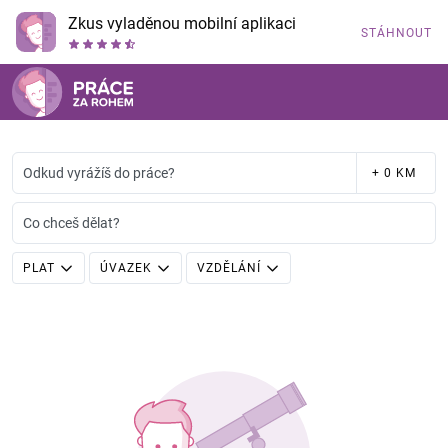
Zkus vyladěnou mobilní aplikaci
STÁHNOUT
Odkud vyrážíš do práce?
+ 0 KM
Co chceš dělat?
PLAT
ÚVAZEK
VZDĚLÁNÍ