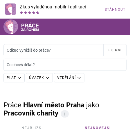
Zkus vyladěnou mobilní aplikaci
STÁHNOUT
Odkud vyrážíš do práce?
+ 0 KM
Co chceš dělat?
PLAT
ÚVAZEK
VZDĚLÁNÍ
Práce
Hlavní město Praha
jako
Pracovník charity
1
NEJBLIŽŠÍ
NEJNOVĚJŠÍ