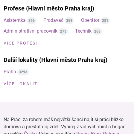
Profese (Hlavní město Praha kraj)
Asistentka
Prodavač
Operátor
366
359
281
Administrativní pracovník
Technik
273
268
VÍCE PROFESÍ
Další lokality (Hlavní město Praha kraj)
Praha
3293
VÍCE LOKALIT
Na Práci za rohem máš největší šanci najít si práci blízko
domova a přestat dojíždět. Vybírej z volných míst a brigád
po celém
Česku
, třeba v lokalitách
Praha
,
Brno
,
Ostrava
,