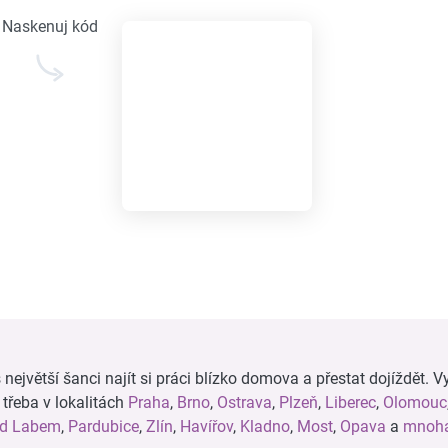
Naskenuj kód
ejvětší šanci najít si práci blízko domova a přestat dojíždět. Vy
, třeba v lokalitách
Praha
,
Brno
,
Ostrava
,
Plzeň
,
Liberec
,
Olomouc
ad Labem
,
Pardubice
,
Zlín
,
Havířov
,
Kladno
,
Most
,
Opava
a
mnoha