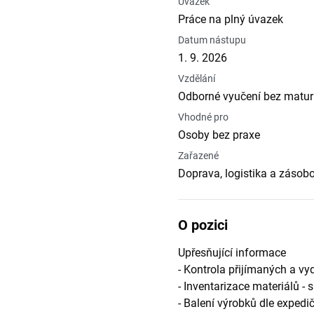
Úvazek
Práce na plný úvazek
Datum nástupu
1. 9. 2026
Vzdělání
Odborné vyučení bez matur
Vhodné pro
Osoby bez praxe
Zařazené
Doprava, logistika a zásobo
O pozici
Upřesňující informace
- Kontrola přijímaných a v
- Inventarizace materiálů -
- Balení výrobků dle exped