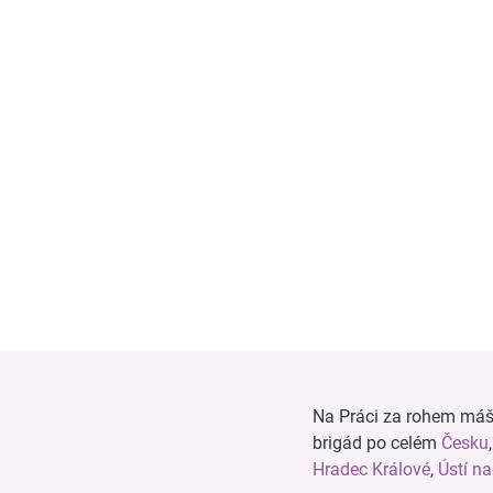
Na Práci za rohem máš n
brigád po celém
Česku
Hradec Králové
,
Ústí n