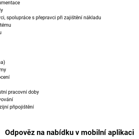
kumentace
ly
ci, spolupráce s přepravci při zajištění nákladu
stému
u
na)
rmy
cení
stní pracovní doby
vování
ijní připojištění
Odpověz na nabídku v mobilní aplikaci