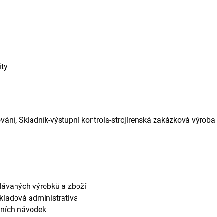
ity
vání, Skladník-výstupní kontrola-strojírenská zakázková výroba
ydávaných výrobků a zboží
 skladová administrativa
ičních návodek