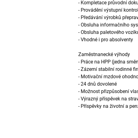
- Kompletace průvodní do
- Provádění výstupní kontro
- Předávání výrobků přeprav
- Obsluha informačního sy
- Obsluha paletového vozík
- Vhodné i pro absolventy
Zaměstnanecké výhody
- Práce na HPP (jedna smě
- Zázemí stabilní rodinné fi
- Motivační mzdové ohodno
- 24 dnů dovolené
- Možnost přizpůsobení vla
- Výrazný příspěvek na stra
- Příspěvky na životní a penz