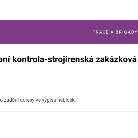
PRÁCE A BRIGÁDY
pní kontrola-strojírenská zakázková
.
po zadání adresy ve výpisu nabídek.