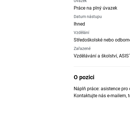
Úvazek
Práce na plný úvazek
Datum nástupu
Ihned
Vzdělání
Středoškolské nebo odborné
Zařazené
Vzdělávání a školství, A
O pozici
Náplň práce: asistence pro 
Kontaktujte nás e-mailem, te