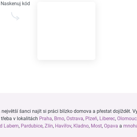
Naskenuj kód
ejvětší šanci najít si práci blízko domova a přestat dojíždět. Vy
, třeba v lokalitách
Praha
,
Brno
,
Ostrava
,
Plzeň
,
Liberec
,
Olomouc
ad Labem
,
Pardubice
,
Zlín
,
Havířov
,
Kladno
,
Most
,
Opava
a
mnoha