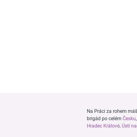
Na Práci za rohem máš n
brigád po celém
Česku
Hradec Králové
,
Ústí n