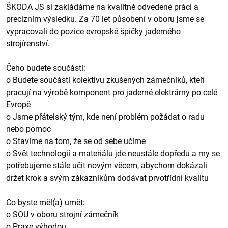
ŠKODA JS si zakládáme na kvalitně odvedené práci a
precizním výsledku. Za 70 let působení v oboru jsme se
vypracovali do pozice evropské špičky jaderného
strojírenství.
Čeho budete součástí:
o Budete součástí kolektivu zkušených zámečníků, kteří
pracují na výrobě komponent pro jaderné elektrárny po celé
Evropě
o Jsme přátelský tým, kde není problém požádat o radu
nebo pomoc
o Stavíme na tom, že se od sebe učíme
o Svět technologií a materiálů jde neustále dopředu a my se
potřebujeme stále učit novým věcem, abychom dokázali
držet krok a svým zákazníkům dodávat prvotřídní kvalitu
Co byste měl(a) umět:
o SOU v oboru strojní zámečník
o Praxe výhodou