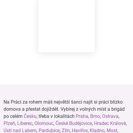
Na Práci za rohem máš největší šanci najít si práci blízko
domova a přestat dojíždět. Vybírej z volných míst a brigád
po celém
Česku
, třeba v lokalitách
Praha
,
Brno
,
Ostrava
,
Plzeň
,
Liberec
,
Olomouc
,
České Budějovice
,
Hradec Králové
,
Ústí nad Labem
,
Pardubice
,
Zlín
,
Havířov
,
Kladno
,
Most
,