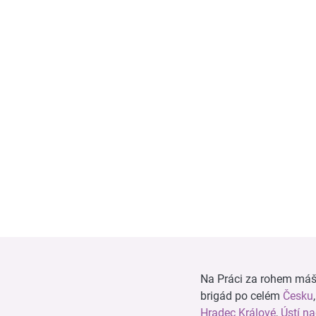
Na Práci za rohem máš n
brigád po celém
Česku
Hradec Králové
,
Ústí n