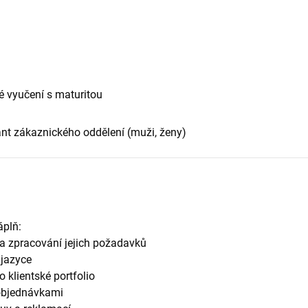
 vyučení s maturitou
ant zákaznického oddělení (muži, ženy)
áplň:
a zpracování jejich požadavků
 jazyce
o klientské portfolio
 objednávkami