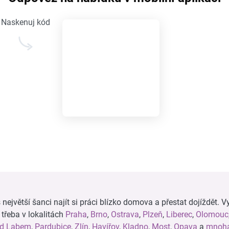
Naskenuj kód
ejvětší šanci najít si práci blízko domova a přestat dojíždět. Vy
, třeba v lokalitách
Praha
,
Brno
,
Ostrava
,
Plzeň
,
Liberec
,
Olomouc
ad Labem
,
Pardubice
,
Zlín
,
Havířov
,
Kladno
,
Most
,
Opava
a
mnoha