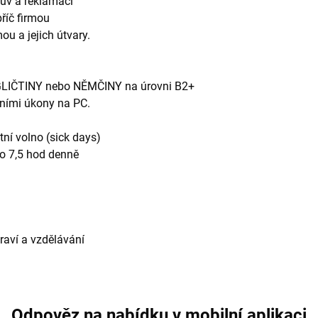
luv a reklamací
příč firmou
ou a jejich útvary.
NGLIČTINY nebo NĚMČINY na úrovni B2+
vními úkony na PC.
tní volno (sick days)
to 7,5 hod denně
draví a vzdělávání
Odpověz na nabídku v mobilní aplikaci