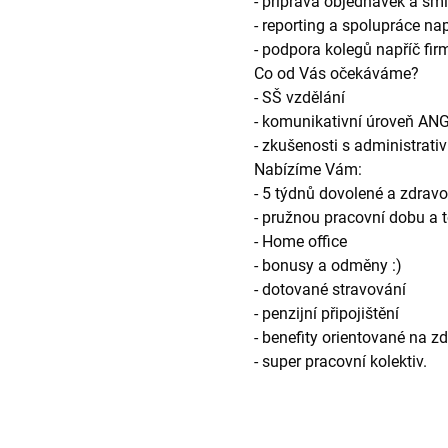
- příprava objednávek a sm
- reporting a spolupráce na
- podpora kolegů napříč firm
Co od Vás očekáváme?
- SŠ vzdělání
- komunikativní úroveň A
- zkušenosti s administrati
Nabízíme Vám:
- 5 týdnů dovolené a zdravo
- pružnou pracovní dobu a 
- Home office
- bonusy a odměny :)
- dotované stravování
- penzijní připojištění
- benefity orientované na z
- super pracovní kolektiv.