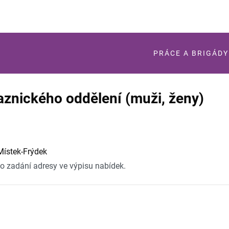
PRÁCE A BRIGÁDY
aznického oddělení (muži, ženy)
Místek-Frýdek
po zadání adresy ve výpisu nabídek.