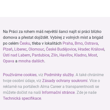
Na Práci za rohem máš největší šanci najít si práci blízko
domova a přestat dojíždět. Vybírej z volných míst a brigád
po celém
Česku
, třeba v lokalitách
Praha
,
Brno
,
Ostrava
,
Plzeň
,
Liberec
,
Olomouc
,
České Budějovice
,
Hradec Králové
,
Ústí nad Labem
,
Pardubice
,
Zlín
,
Havířov
,
Kladno
,
Most
,
Opava
a
mnoha dalších
.
Používáme cookies
, viz
Podmínky služby
. A také chráníme
tvoje osobní údaje, viz
Zásady ochrany soukromí
. Více o
reklamě na portálech Alma Career a transparentnosti se
můžete dočíst na naší
Informační stránce
. Zde je naše
Technická specifikace
.