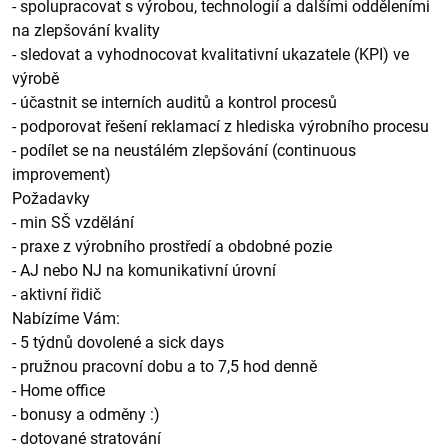
- spolupracovat s výrobou, technologií a dalšími odděleními
na zlepšování kvality
- sledovat a vyhodnocovat kvalitativní ukazatele (KPI) ve
výrobě
- účastnit se interních auditů a kontrol procesů
- podporovat řešení reklamací z hlediska výrobního procesu
- podílet se na neustálém zlepšování (continuous
improvement)
Požadavky
- min SŠ vzdělání
- praxe z výrobního prostředí a obdobné pozie
- AJ nebo NJ na komunikativní úrovní
- aktivní řidič
Nabízíme Vám:
- 5 týdnů dovolené a sick days
- pružnou pracovní dobu a to 7,5 hod denně
- Home office
- bonusy a odměny :)
- dotované stratování