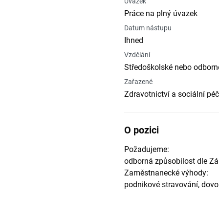
Úvazek
Práce na plný úvazek
Datum nástupu
Ihned
Vzdělání
Středoškolské nebo odborné
Zařazené
Zdravotnictví a sociální pé
O pozici
Požadujeme:
odborná způsobilost dle Zá
Zaměstnanecké výhody:
podnikové stravování, dovo