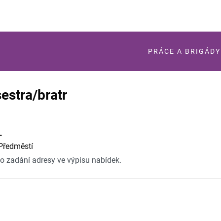
PRÁCE A BRIGÁDY
estra/bratr
.
-Předměstí
po zadání adresy ve výpisu nabídek.