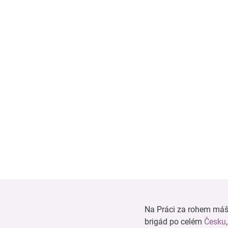
Na Práci za rohem máš n
brigád po celém
Česku