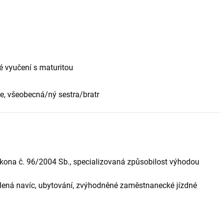
 vyučení s maturitou
če, všeobecná/ný sestra/bratr
kona č. 96/2004 Sb., specializovaná způsobilost výhodou
lená navíc, ubytování, zvýhodněné zaměstnanecké jízdné