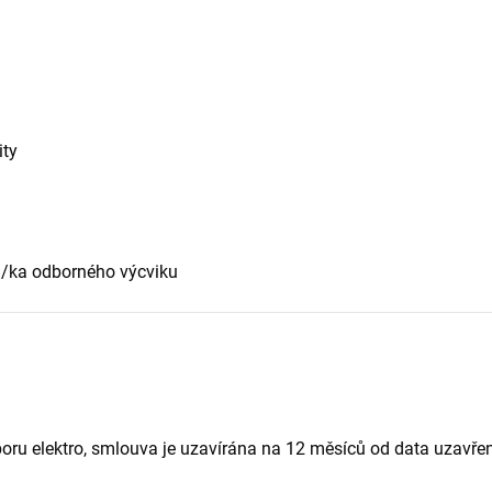
ity
el/ka odborného výcviku
boru elektro, smlouva je uzavírána na 12 měsíců od data uzavře