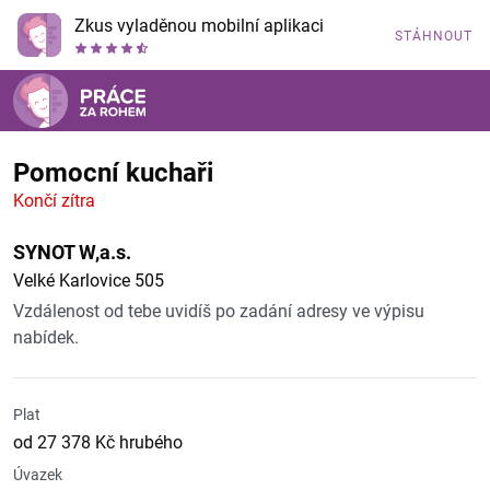
Zkus vyladěnou mobilní aplikaci
STÁHNOUT
Pomocní kuchaři
Končí zítra
SYNOT W,a.s.
Velké Karlovice 505
Vzdálenost od tebe uvidíš po zadání adresy ve výpisu
nabídek.
Plat
od 27 378 Kč hrubého
Úvazek