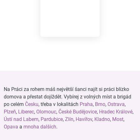
Na Práci za rohem máš největší šanci najít si práci blízko
domova a přestat dojíždět. Vybírej z volných míst a brigád
po celém
Česku
, třeba v lokalitách
Praha
,
Brno
,
Ostrava
,
Plzeň
,
Liberec
,
Olomouc
,
České Budějovice
,
Hradec Králové
,
Ústí nad Labem
,
Pardubice
,
Zlín
,
Havířov
,
Kladno
,
Most
,
Opava
a
mnoha dalších
.