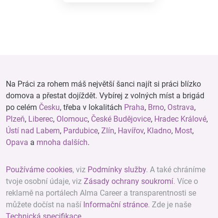
Na Práci za rohem máš největší šanci najít si práci blízko
domova a přestat dojíždět. Vybírej z volných míst a brigád
po celém
Česku
, třeba v lokalitách
Praha
,
Brno
,
Ostrava
,
Plzeň
,
Liberec
,
Olomouc
,
České Budějovice
,
Hradec Králové
,
Ústí nad Labem
,
Pardubice
,
Zlín
,
Havířov
,
Kladno
,
Most
,
Opava
a
mnoha dalších
.
Používáme cookies
, viz
Podmínky služby
. A také chráníme
tvoje osobní údaje, viz
Zásady ochrany soukromí
. Více o
reklamě na portálech Alma Career a transparentnosti se
můžete dočíst na naší
Informační stránce
. Zde je naše
Technická specifikace
.