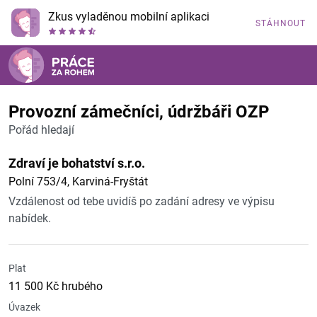
Zkus vyladěnou mobilní aplikaci
STÁHNOUT
Provozní zámečníci, údržbáři OZP
Pořád hledají
Zdraví je bohatství s.r.o.
Polní 753/4, Karviná-Fryštát
Vzdálenost od tebe uvidíš po zadání adresy ve výpisu
nabídek.
Plat
11 500 Kč hrubého
Úvazek