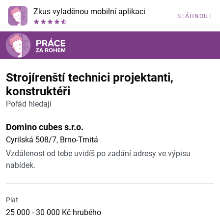
Zkus vyladěnou mobilní aplikaci
STÁHNOUT
Strojírenští technici projektanti,
konstruktéři
Pořád hledají
Domino cubes s.r.o.
Cyrilská 508/7, Brno-Trnitá
Vzdálenost od tebe uvidíš po zadání adresy ve výpisu
nabídek.
Plat
25 000 - 30 000 Kč hrubého